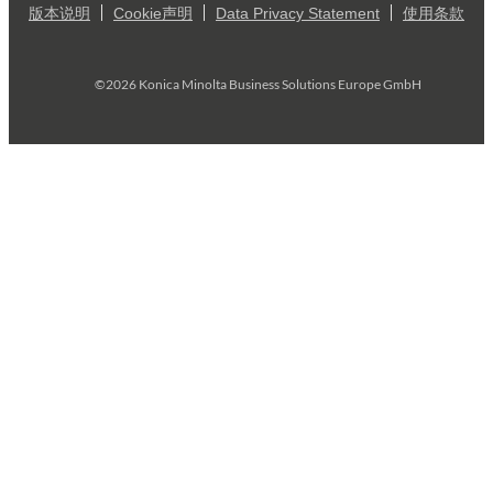
版本说明
Cookie声明
Data Privacy Statement
使用条款
©2026 Konica Minolta Business Solutions Europe GmbH